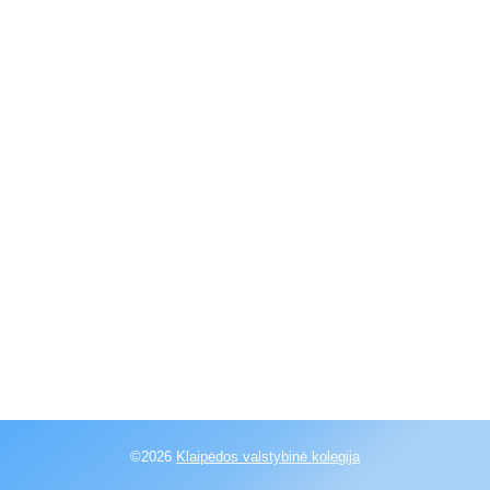
©2026
Klaipėdos valstybinė kolegija