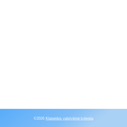
©2026
Klaipėdos valstybinė kolegija