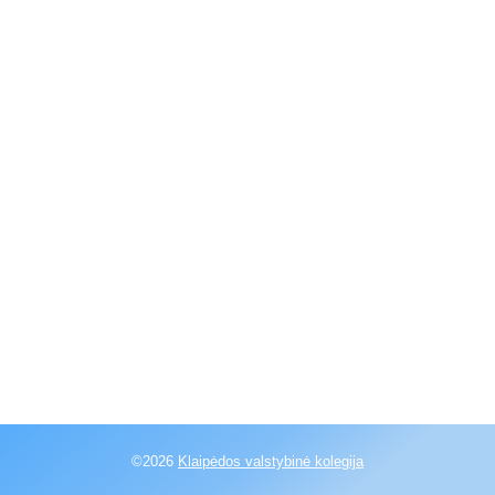
©2026
Klaipėdos valstybinė kolegija