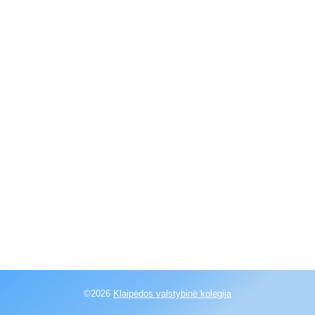
©2026
Klaipėdos valstybinė kolegija